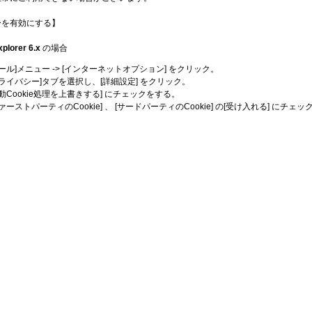
ーを有効にする】
xplorer 6.x
の場合
ツール]メニュー -> [インターネットオプション] をクリック。
プライバシー]タブを選択し、[詳細設定] をクリック。
自動Cookie処理を上書きする] にチェックをする。
ファーストパーティのCookie] 、 [サードパーティのCookie] の[受け入れる] にチェッ
。