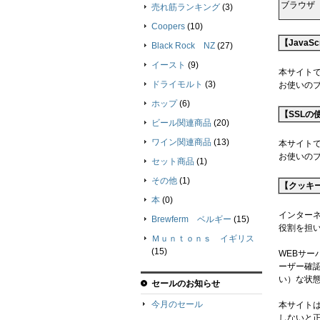
ブラウザ
売れ筋ランキング
(3)
Coopers
(10)
【JavaS
Black Rock NZ
(27)
イースト
(9)
本サイトで
ドライモルト
(3)
お使いのブ
ホップ
(6)
【SSLの
ビール関連商品
(20)
ワイン関連商品
(13)
本サイトでは
お使いの
セット商品
(1)
その他
(1)
【クッキー
本
(0)
インター
Brewferm ベルギー
(15)
役割を担
Ｍｕｎｔｏｎｓ イギリス
(15)
WEBサ
ーザー確
い）な状
セールのお知らせ
今月のセール
本サイト
しないと