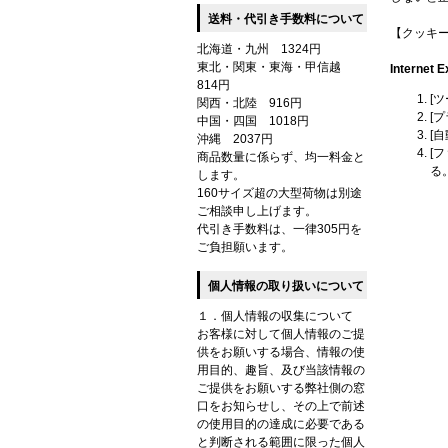
送料・代引き手数料について
【クッキ
北海道・九州 1324円
東北・関東・東海・甲信越
Internet E
814円
[
関西・北陸 916円
[
中国・四国 1018円
[
沖縄 2037円
[
商品数量に係らず、均一料金と
る
します。
160サイズ超の大型荷物は別途
ご相談申し上げます。
代引き手数料は、一律305円を
ご負担願います。
個人情報の取り扱いについて
１．個人情報の収集について
お客様に対して個人情報のご提
供をお願いする場合、情報の使
用目的、趣旨、及び当該情報の
ご提供をお願いする弊社側の窓
口をお知らせし、その上で前述
の使用目的の達成に必要である
と判断される範囲に限った個人