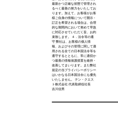
最新かつ正確な状態で管理され
るべく最善の努力をいたしてお
ります。加えて、お客様がお客
様ご自身の情報について開示・
訂正を希望される場合は、合理
的な期間内において努めて早急
に対応させていただく旨、お約
束致します。 ４．法令等の遵
守 弊社は、お客様の個人情
報、およびその管理に関して適
用される全ての日本国法令等を
遵守するとともに、常に適切か
つ最善の情報保護措置を維持・
改善してまいります。また弊社
規定の当プライバシーポリシー
はいかなる日本国法令にも優先
いたしません。 テン・クエス
ト株式会社 代表取締役社長
吉川信男