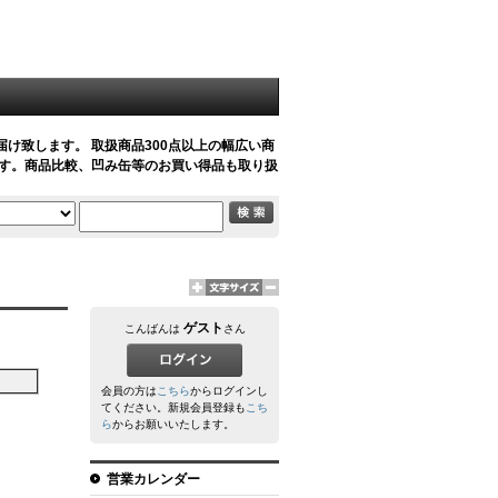
け致します。 取扱商品300点以上の幅広い商
ています。商品比較、凹み缶等のお買い得品も取り扱
ゲスト
こんばんは
さん
会員の方は
こちら
からログインし
てください。新規会員登録も
こち
ら
からお願いいたします。
営業カレンダー