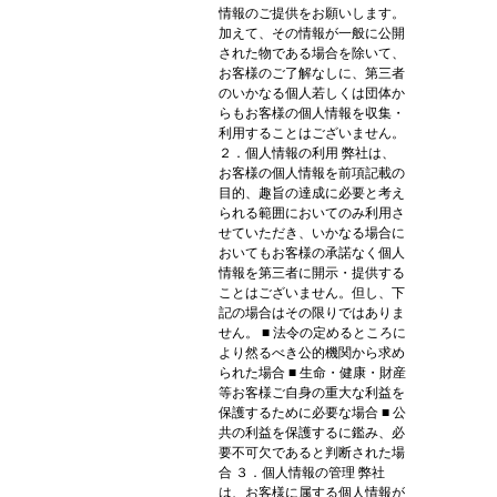
情報のご提供をお願いします。
加えて、その情報が一般に公開
された物である場合を除いて、
お客様のご了解なしに、第三者
のいかなる個人若しくは団体か
らもお客様の個人情報を収集・
利用することはございません。
２．個人情報の利用 弊社は、
お客様の個人情報を前項記載の
目的、趣旨の達成に必要と考え
られる範囲においてのみ利用さ
せていただき、いかなる場合に
おいてもお客様の承諾なく個人
情報を第三者に開示・提供する
ことはございません。但し、下
記の場合はその限りではありま
せん。 ■ 法令の定めるところに
より然るべき公的機関から求め
られた場合 ■ 生命・健康・財産
等お客様ご自身の重大な利益を
保護するために必要な場合 ■ 公
共の利益を保護するに鑑み、必
要不可欠であると判断された場
合 ３．個人情報の管理 弊社
は、お客様に属する個人情報が